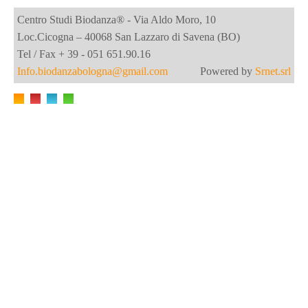
Centro Studi Biodanza® - Via Aldo Moro, 10
Loc.Cicogna – 40068 San Lazzaro di Savena (BO)
Tel / Fax + 39 - 051 651.90.16
Info.biodanzabologna@gmail.com
Powered by
Srnet.srl