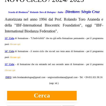
Direttore: Sérgio Cruz
®
Scuola di Biodanza
Rolando Toro di Bologna - Italia -
Autorizzata nel anno 1994 dal Prof. Rolando Toro Araneda e
della "IBF-International Biocentric Foundation", oggi "IBF-
International Biodanza Federation".
13° Ciclo
di formazione - "L'Indivisibili" che sta già nella formazione permanente -
per il programma
puoi
cliccare qui
14° Ciclo
di formazione - il nostro ciclo che sta nel suo terzo anno di formazione -
per il programma
puoi
cliccare qui
15° Ciclo
- di formazione
che sta entrando nel suo secondo anno di formazione -
per il programma
cliccare qui
INFO
: info.biodanzabologna@gmail.com - sergiocruzbiodanza@gmail.com - Tel: +39-051.651.90.16
(segr. tel.)
Cerca