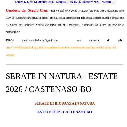
Bologna, 02-03-04 Ottobre 2026 -
Modulo I
/ 04-05-06 Dicembre 2026 -
Modulo II
Condotto da Sérgio Cruz
-
Dal venerdì (ore 20-23), sabato (ore 9.30-19) e domenica (ore
9.30-18) Saranno consegnati diplomi ufficiali dalla International Biodanza Federation nella estensione
"L`Albero dei Desideri" Spazio esclusivo per gli insegnanti, tirocinanti e
d allievi in fase delle
metodologie
INFO:
sergiocruzbiodanza@gmail.com -
per saperne di più
:
http://www.biodanzabologna.it/it/formazione/formazione-permanente/specializzazioni/l-albero-dei-
desideri
SERATE IN NATURA - ESTATE
2026 / CASTENASO-BO
SERATE DI BIODANZA IN NATURA
ESTATE 2026 / CASTENASO-BO