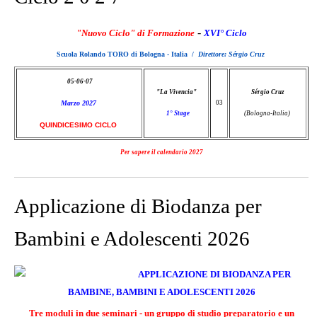
godiamo dei nostri spostamenti,
dove creiamo i nostri disegni
-
"Nuovo Ciclo" di Formazione
XVI° Ciclo
nello spazio, dove ci sentiamo
Scuola Rolando TORO di Bologna - Italia /
Direttore: Sérgio Cruz
leggerissimi e con totale libertà
per volare.
05-06-07
Biodanza
"La Vivencia"
Sérgio Cruz
Marzo 2027
03
1
° Stage
(Bologna-Italia)
QUINDICESIMO CICLO
Biodanza è danzare la vita, con
se stessi e con gli altri, con la
Per sapere il calendario 2027
natura e con l’universo.
Applicazione di Biodanza per
Bambini e Adolescenti 2026
APPLICAZIONE DI BIODANZA PER
BAMBINE, BAMBINI E ADOLESCENTI 2026
Tre moduli in due seminari - un gruppo di studio preparatorio e un