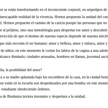
or se están transformando en el inconsciente corporal, en arquetipos de g
la inescapable realidad de la vivencia. Hemos propuesto la unidad del c
ad. Hemos propuesto el camino de la caricia porque las personas que no
 al prójimo, sino una metodología para despertar ese amor y descubrir 
nvicción de que el destino de nuestra especie depende de nuestra afecti
que más necesita el ser humano: amor y belleza, amor y música, amor y 
e niños; en este momento le cortan los labios de la vagina a una adole
cance ilimitado; ciudades arrasadas, hombres en llamas, juventud sacrif
ia, la posibilidad del amor?
ca a su madre aplastada bajo los escombros de la casa, en la ciudad bo
 que están en la escuela son despedazados por una bomba; en este momen
un estudiante obedeciendo órdenes.
a de Biodanza tuviera insomnio y despertara a la unidad.