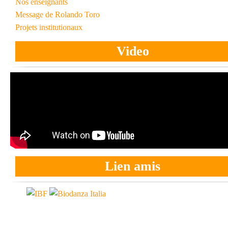
Nos enseignants
Message de Rolando Toro
Projets institutionaux
Video
Lien amis