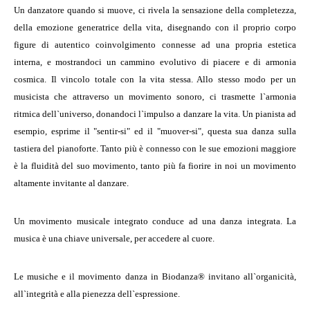
Un danzatore quando si muove, ci rivela la sensazione della completezza,
della emozione generatrice della vita, disegnando con il proprio corpo
figure di autentico coinvolgimento connesse ad una propria estetica
interna, e mostrandoci un cammino evolutivo di piacere e di armonia
cosmica. Il vincolo totale con la vita stessa. Allo stesso modo per un
musicista che attraverso un movimento sonoro, ci trasmette l`armonia
ritmica dell`universo, donandoci l`impulso a danzare la vita. Un pianista ad
esempio, esprime il "sentir-si" ed il "muover-si", questa sua danza sulla
tastiera del pianoforte. Tanto più è connesso con le sue emozioni maggiore
è la fluidità del suo movimento, tanto più fa fiorire in noi un movimento
altamente invitante al danzare.
Un movimento musicale integrato conduce ad una danza integrata. La
musica è una chiave universale, per accedere al cuore.
Le musiche e il movimento danza in Biodanza® invitano all`organicità,
all`integrità e alla pienezza dell`espressione.