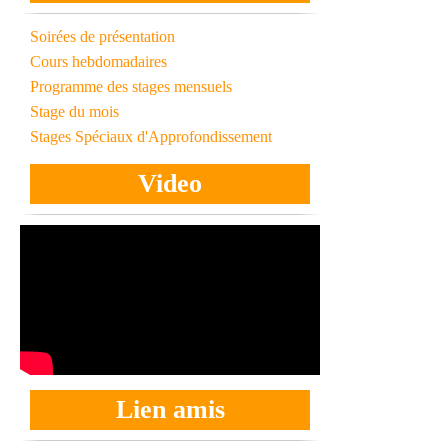
Soirées de présentation
Cours hebdomadaires
Programme des stages mensuels
Stage du mois
Stages Spéciaux d'Approfondissement
Video
Lien amis