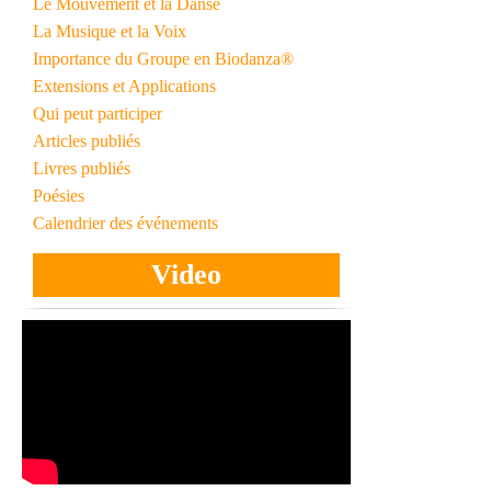
Le Mouvement et la Danse
La Musique et la Voix
Importance du Groupe en Biodanza®
Extensions et Applications
Qui peut participer
Articles publiés
Livres publiés
Poésies
Calendrier des événements
Video